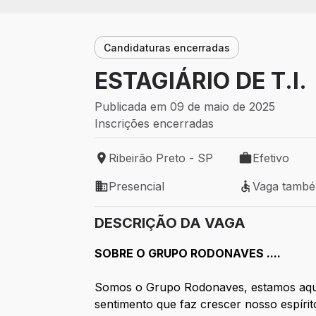
Candidaturas encerradas
ESTAGIÁRIO DE T.I.
Publicada em 09 de maio de 2025
Inscrições encerradas
Ribeirão Preto - SP
Efetivo
Local de trabalho: Ribeirão Preto - SP
Tipo de vaga: 
Presencial
Vaga tamb
Modelo de trabalho: Presencial
Vaga também 
DESCRIÇÃO DA VAGA
SOBRE O GRUPO RODONAVES ....
Somos o Grupo Rodonaves, estamos aqui
sentimento que faz crescer nosso espír