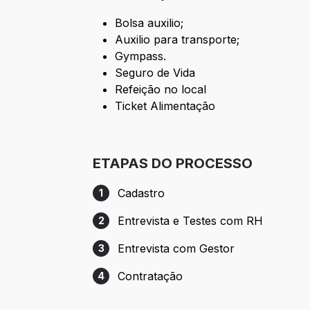
Bolsa auxilio;
Auxilio para transporte;
Gympass.
Seguro de Vida
Refeição no local
Ticket Alimentação
ETAPAS DO PROCESSO
Cadastro
1
Etapa 1: Cadastro
Entrevista e Testes com RH
2
Etapa 2: Entrevista e Testes com RH
Entrevista com Gestor
3
Etapa 3: Entrevista com Gestor
Contratação
4
Etapa 4: Contratação