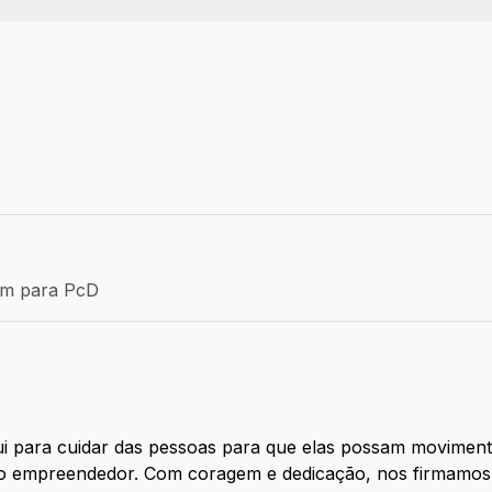
Efetivo
ém para PcD
para PcD
 para cuidar das pessoas para que elas possam movimenta
ito empreendedor. Com coragem e dedicação, nos firmamos 