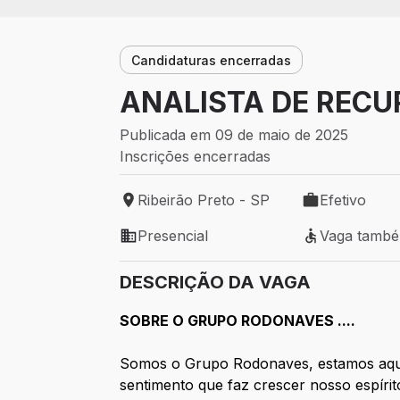
Candidaturas encerradas
ANALISTA DE REC
Publicada em 09 de maio de 2025
Inscrições encerradas
Ribeirão Preto - SP
Efetivo
Local de trabalho: Ribeirão Preto - SP
Tipo de vaga: 
Presencial
Vaga tamb
Modelo de trabalho: Presencial
Vaga também 
DESCRIÇÃO DA VAGA
SOBRE O GRUPO RODONAVES ....
Somos o Grupo Rodonaves, estamos aqui
sentimento que faz crescer nosso espír