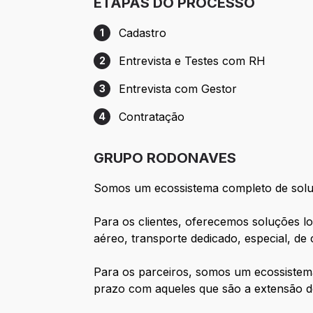
ETAPAS DO PROCESSO
Cadastro
1
Etapa 1: Cadastro
Entrevista e Testes com RH
2
Etapa 2: Entrevista e Testes com RH
Entrevista com Gestor
3
Etapa 3: Entrevista com Gestor
Contratação
4
Etapa 4: Contratação
GRUPO RODONAVES
Somos um ecossistema completo de soluçõ
Para os clientes, oferecemos soluções lo
aéreo, transporte dedicado, especial, de
Para os parceiros, somos um ecossistem
prazo com aqueles que são a extensão d