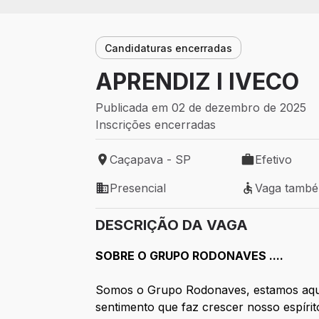
Candidaturas encerradas
APRENDIZ I IVECO
Publicada em 02 de dezembro de 2025
Inscrições encerradas
Caçapava - SP
Efetivo
Local de trabalho: Caçapava - SP
Tipo de vaga: 
Presencial
Vaga tamb
Modelo de trabalho: Presencial
Vaga também 
DESCRIÇÃO DA VAGA
SOBRE O GRUPO RODONAVES ....
Somos o Grupo Rodonaves, estamos aqui
sentimento que faz crescer nosso espír