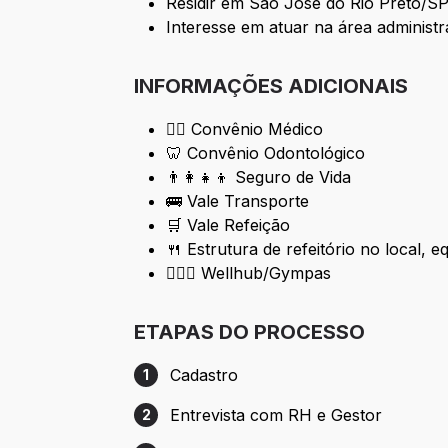
Residir em São José do Rio Preto/SP
Interesse em atuar na área administra
INFORMAÇÕES ADICIONAIS
👨‍⚕ Convênio Médico
🦷 Convênio Odontológico
👨‍👩‍👧‍👦 Seguro de Vida
🚌 Vale Transporte
🛒 Vale Refeição
🍴 Estrutura de refeitório no local, e
🏋🏾‍♀ Wellhub/Gympas
ETAPAS DO PROCESSO
Cadastro
1
Etapa 1: Cadastro
Entrevista com RH e Gestor
2
Etapa 2: Entrevista com RH e Gestor