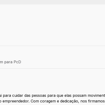
Efetivo
ém para PcD
para PcD
 para cuidar das pessoas para que elas possam movimenta
ito empreendedor. Com coragem e dedicação, nos firmamos 